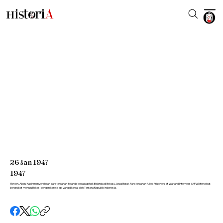
26
Jan
1947
1947
Mayjen. Abdul Kadir menyerahkan para tawanan Belanda kepada pihak Belanda di Bekasi, Jawa Barat. Para tawanan Allied Prisoners of War and Internees (APWI) tersebut
berangkat menuju Bekasi dengan kereta api yang dikawal oleh Tentara Republik Indonesia.