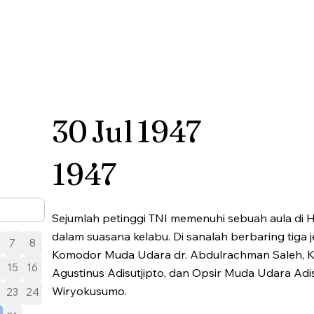
30
Jul
1947
1947
Sejumlah petinggi TNI memenuhi sebuah aula di H
dalam suasana kelabu. Di sanalah berbaring tiga 
7
8
Komodor Muda Udara dr. Abdulrachman Saleh,
15
16
Agustinus Adisutjipto, dan Opsir Muda Udara A
Wiryokusumo.
23
24