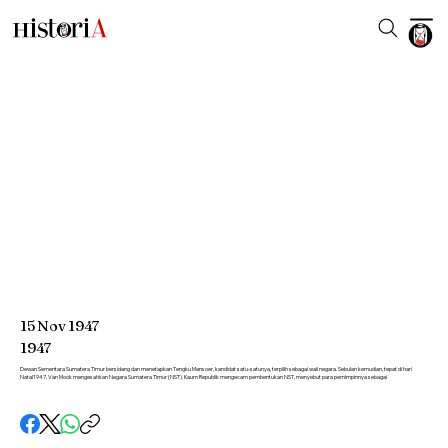
15
Nov
1947
1947
Dewan Sementara Sumatera Timur bersidang dan menetapkan Tengku Mansoer, kandidat satu-satunya, terpilih sebagai wali negara. Sebulan kemudian, tepat di hari
Natal1947, Van Mook mengesahkan Negara Sumatera Timur (NST). Kaum Republik mengecam pembentukan NST, menyebut para pemimpinnya sebagai