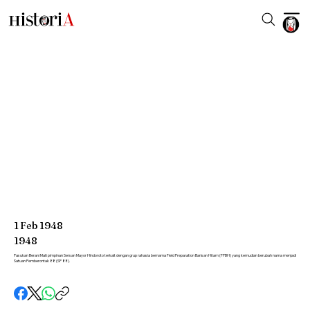
1
Feb
1948
1948
Pasukan Berani Mati pimpinan Sersan Mayor Hindoroto terkait dengan grup rahasia bernama Field Preparation Barisan Hitam (FPBH) yang kemudian berubah nama menjadi
Satuan Pemberontak 88 (SP 88).