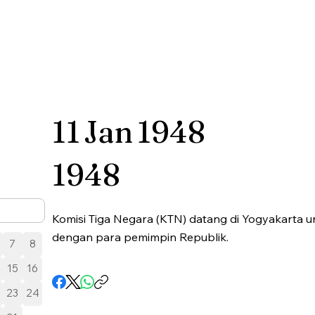
11
Jan
1948
1948
Komisi Tiga Negara (KTN) datang di Yogyakarta u
dengan para pemimpin Republik.
7
8
15
16
23
24