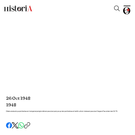
26
Oct
1948
1948
Dilaksanakannya pembahasan mengenai pengkondisian pasukan penyusup dan pembahasan taktik untuk melawan pasukan Negara Pasundan dan DI/TII.