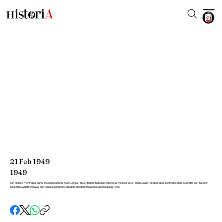
21
Feb
1949
1949
Tan Malaka meninggal dunia di Selopanggung, Kediri, Jawa Timur. "Bapak Republik Indonesia" ini dieksekusi oleh Suradi Tekebek atas perintah Letda Soekotjo dari Batalion
Sikatan Devisi Brawijaya. Tan Malaka diangkat sebagai sebagai Pahlawan Nasional pada 1963.