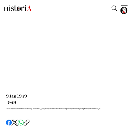
9
Jan
1949
1949
Desa terpencil Dampit dekat Malang, Jawa Timur, yang merupakan salah satu medan pertempuran paling sengit, menjadi akhir riwayat