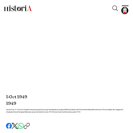
5
Oct
1949
1949
Letnan Dua J.C. Princen menjadi orang asing pertama yang mendapatkan anugerah Bintang Gerilya dari Pemerintah Republik Indonesia. Princen adalah eks anggota KL
(Angkatan Darat Kerajaan Belanda) yang membelot ke kubu TNI (Tentara Nasional Indonesia) pada 1948.