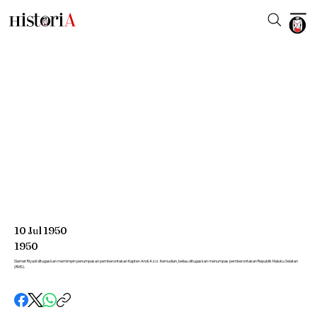
10
Jul
1950
1950
Slamet Riyadi ditugaskan memimpin penumpasan pemberontakan Kapten Andi Aziz. Kemudian, beliau ditugaskan menumpas pemberontakan Republik Maluku Selatan
(RMS).