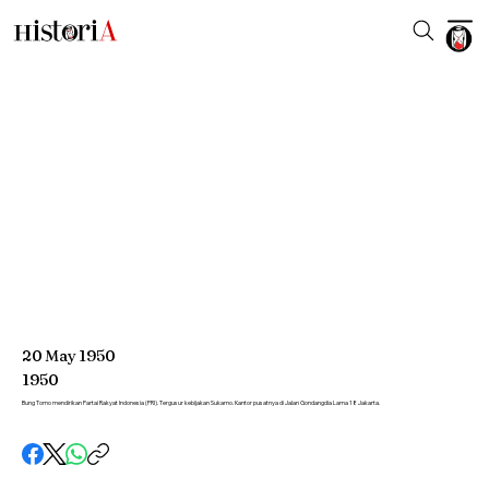
20
May
1950
1950
Bung Tomo mendirikan Partai Rakyat Indonesia (PRI). Tergusur kebijakan Sukarno. Kantor pusatnya di Jalan Gondangdia Lama 18 Jakarta.