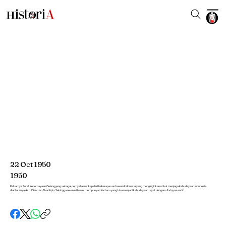
22
Oct
1950
1950
Keluarnya Surat Kepercayaan Gelanggang sebagai pernyataan sikap dari beberapa sastrawan Indonesia yang menginginkan untuk menjaga kebudayaan Indonesia
diantaranya Asrul Sani dan Rivai Apin. Sehingga revolusi harus mempunyai nilai baru yang bisa menjadi kebudayaan rayat dengan sifatnya sendiri.