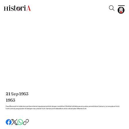
21
Sep
1953
1953
Daud Beureueh Ia melakukan pemberontakan kepada pemerintah dengan mendirikan NII akibat ketidakpuasannya atas pemerintahan Soekarno. Ia merupakan tokoh
kontroversial yang populer di kalangan masyarakat Aceh. Namanya kini diabadikan untuk sebuah jalan di Banda Aceh.