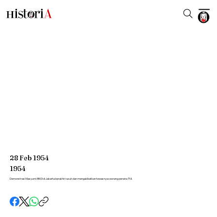
28
Feb
1954
1954
Demonstrasi Masyumi-BKOI di Jakarta berakhir rusuh dan mengakibatkan tewasnya seorang perwira TNI.