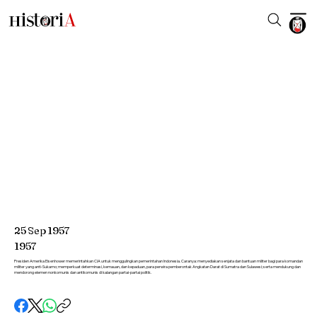
25
Sep
1957
1957
Presiden Amerika Eisenhower memerintahkan CIA untuk menggulingkan pemerintahan Indonesia. Caranya: menyediakan senjata dan bantuan militer bagi para komandan
militer yang anti-Sukarno; memperkuat determinasi, kemauan, dan kepaduan, para perwira pemberontak Angkatan Darat di Sumatra dan Sulawesi; serta mendukung dan
mendorong elemen nonkomunis dan antikomunis di kalangan partai-partai politik.