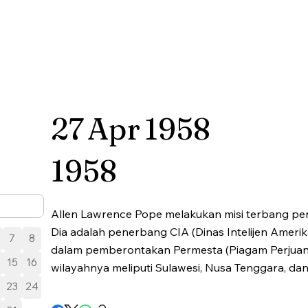
27
Apr
1958
1958
Allen Lawrence Pope melakukan misi terbang per
Dia adalah penerbang CIA (Dinas Intelijen Amerika
7
8
dalam pemberontakan Permesta (Piagam Perjuan
15
16
wilayahnya meliputi Sulawesi, Nusa Tenggara, da
23
24