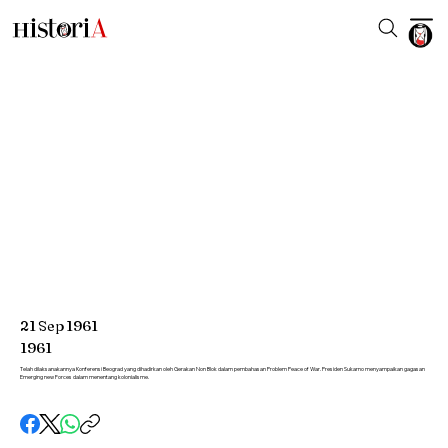
21
Sep
1961
1961
Telah dilaksanakannya Konferensi Beograd yang dihadirkan oleh Gerakan Non Blok dalam pembahasan Problem Peace of War. Presiden Sukarno menyampaikan gagasan
Emerging new Forces dalam menentang kolonialisme.