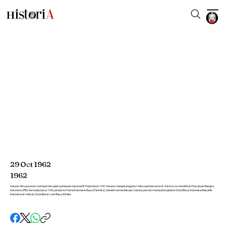
29
Oct
1962
1962
Sukarjo Wiryopranoto memperoleh gelar pahlawan nasional RI. Pada tahun 1931 Sukarjo menjadi anggota Volksraad bersama dr. Sutomo, ia mendirikan Persatuan Bangsa
Indonesia (PBI). Kemudia tahun 1936, pindah ke Partai Indonesia Raya (Parindra). Seteleh kemerdekaan, Sukarjo pernah menduduki jabatan Duta Besar Indonesia Republik
Indonesia di Vatikan, Duta Besar Luar Biasa di Italia.