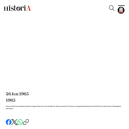
26
Jun
1963
1963
Sukarno berbicara di depan parlemen negara Pakistan soal kolonialisme. Selama empat hari, Sukarno mengunjungi beberapa kota di Pakistan seperti Karachi, Rawalpindi,
dan Muree.