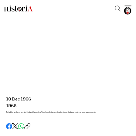
10
Dec
1966
1966
Terjadi kerusuhan massal di Medan. Warga etnis Tionghoa dikejar dan dibantai dengan tuduhan kerja sama dengan komunis.