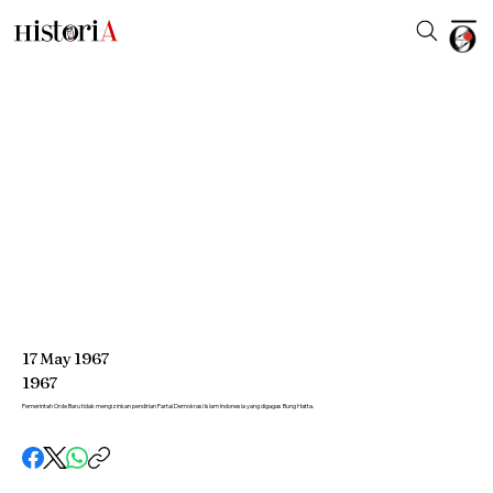
17
May
1967
1967
Pemerintah Orde Baru tidak mengizinkan pendirian Partai Demokrasi Islam Indonesia yang digagas Bung Hatta.