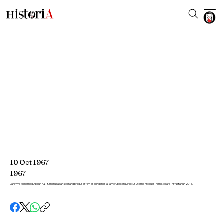
10
Oct
1967
1967
Lahirnya Mohamad Abduh Aziz, merupakan seorang produser film asal Indonesia. Ia merupakan Direktur Utama Produksi Film Negara (PFN) tahun 2016.