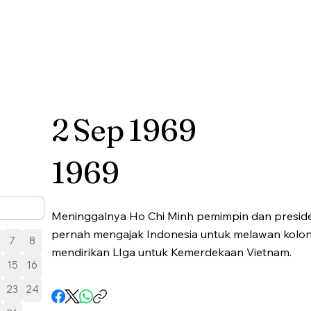
2
Sep
1969
1969
Meninggalnya Ho Chi Minh pemimpin dan preside
pernah mengajak Indonesia untuk melawan kolonia
7
8
mendirikan LIga untuk Kemerdekaan Vietnam.
15
16
23
24