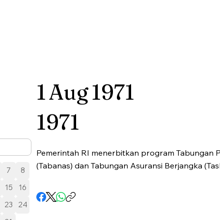
1
Aug
1971
1971
Pemerintah RI menerbitkan program Tabungan 
(Tabanas) dan Tabungan Asuransi Berjangka (Tas
7
8
15
16
23
24