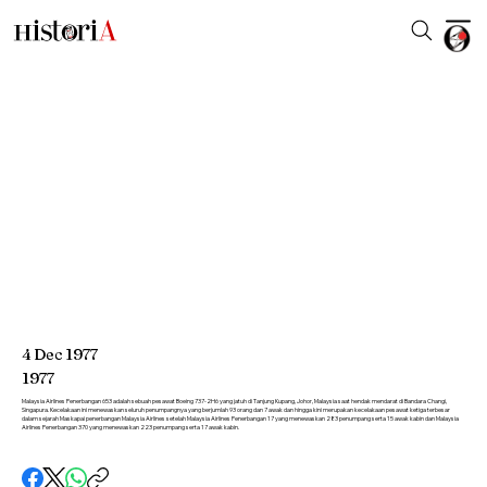
4
Dec
1977
1977
Malaysia Airlines Penerbangan 653 adalah sebuah pesawat Boeing 737-2H6 yang jatuh di Tanjung Kupang, Johor, Malaysia saat hendak mendarat di Bandara Changi,
Singapura. Kecelakaan ini menewaskan seluruh penumpangnya yang berjumlah 93 orang dan 7 awak dan hingga kini merupakan kecelakaan pesawat ketiga terbesar
dalam sejarah Maskapai penerbangan Malaysia Airlines setelah Malaysia Airlines Penerbangan 17 yang menewaskan 283 penumpang serta 15 awak kabin dan Malaysia
Airlines Penerbangan 370 yang menewaskan 223 penumpang serta 17 awak kabin.