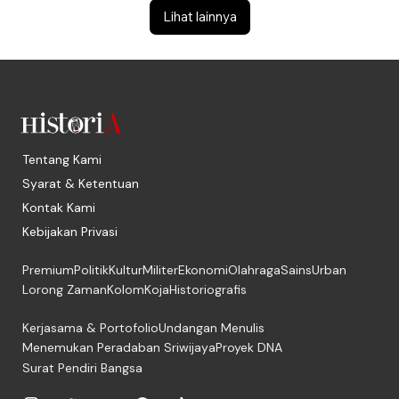
Lihat lainnya
Tentang Kami
Syarat & Ketentuan
Kontak Kami
Kebijakan Privasi
Premium
Politik
Kultur
Militer
Ekonomi
Olahraga
Sains
Urban
Lorong Zaman
Kolom
Koja
Historiografis
Kerjasama & Portofolio
Undangan Menulis
Menemukan Peradaban Sriwijaya
Proyek DNA
Surat Pendiri Bangsa