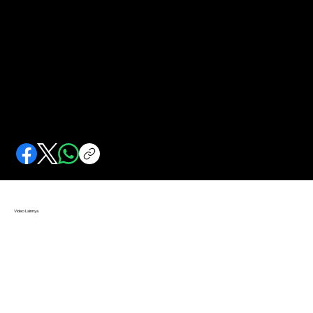
Maestro Gamelan di Kiri Jalan
Pontjopangrawit bisa melagukan Internasionale dengan gamelan. Hilang pasca tragedi 1965.
Video Lainnya