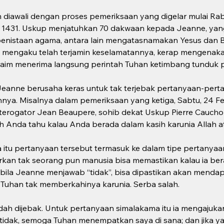
diawali dengan proses pemeriksaan yang digelar mulai Rabu
t 1431. Uskup menjatuhkan 70 dakwaan kepada Jeanne, yan
enistaan agama, antara lain mengatasnamakan Yesus dan 
ah, mengaku telah terjamin keselamatannya, kerap mengenakan
laim menerima langsung perintah Tuhan ketimbang tunduk pa
Jeanne berusaha keras untuk tak terjebak pertanyaan-pert
. Misalnya dalam pemeriksaan yang ketiga, Sabtu, 24 Febr
erogator Jean Beaupere, sohib dekat Uskup Pierre Caucho
 Anda tahu kalau Anda berada dalam kasih karunia Allah ata
itu pertanyaan tersebut termasuk ke dalam tipe pertanyaa
rkan tak seorang pun manusia bisa memastikan kalau ia ber
abila Jeanne menjawab “tidak”, bisa dipastikan akan mend
Tuhan tak memberkahinya karunia. Serba salah.
h dijebak. Untuk pertanyaan simalakama itu ia mengajuka
tidak, semoga Tuhan menempatkan saya di sana; dan jika y