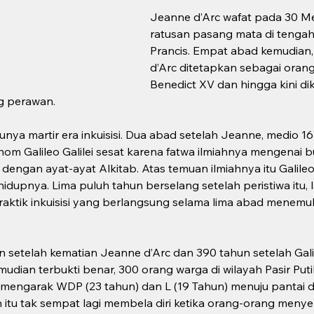
Jeanne d’Arc wafat pada 30 Mei
ratusan pasang mata di tengah 
Prancis. Empat abad kemudian,
d’Arc ditetapkan sebagai orang 
Benedict XV dan hingga kini di
g perawan.  
ya martir era inkuisisi. Dua abad setelah Jeanne, medio 163
 Galileo Galilei sesat karena fatwa ilmiahnya mengenai bu
dengan ayat-ayat Alkitab. Atas temuan ilmiahnya itu Galile
dupnya. Lima puluh tahun berselang setelah peristiwa itu, 
Praktik inkuisisi yang berlangsung selama lima abad menemu
 setelah kematian Jeanne d’Arc dan 390 tahun setelah Galil
udian terbukti benar, 300 orang warga di wilayah Pasir Puti
 mengarak WDP (23 tahun) dan L (19 Tahun) menuju pantai d
tu tak sempat lagi membela diri ketika orang-orang menye