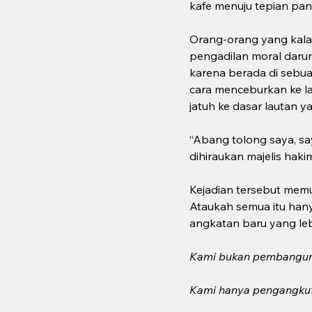
kafe menuju tepian pant
Orang-orang yang kalap
pengadilan moral darur
karena berada di sebu
cara menceburkan ke l
jatuh ke dasar lautan y
“Abang tolong saya, sa
dihiraukan majelis haki
Kejadian tersebut memu
Ataukah semua itu hany
angkatan baru yang leb
Kami bukan pembangun
Kami hanya pengangkut