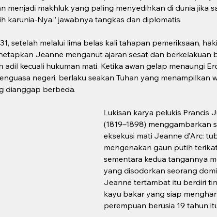
n menjadi makhluk yang paling menyedihkan di dunia jika 
ih karunia-Nya,” jawabnya tangkas dan diplomatis.
1, setelah melalui lima belas kali tahapan pemeriksaan, ha
enetapkan Jeanne menganut ajaran sesat dan berkelakuan b
h adil kecuali hukuman mati. Ketika awan gelap menaungi E
enguasa negeri, berlaku seakan Tuhan yang menampilkan w
 dianggap berbeda.  
Lukisan karya pelukis Prancis
(1819–1898) menggambarkan s
eksekusi mati Jeanne d’Arc: t
mengenakan gaun putih terikat
sementara kedua tangannya m
yang disodorkan seorang domin
Jeanne tertambat itu berdiri ti
kayu bakar yang siap mengha
perempuan berusia 19 tahun itu