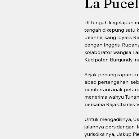
La Pucel
DI tengah kegelapan m
tengah dikepung satu 
Jeanne, sang loyalis Ra
dengan Inggris. Rupany
kolaborator wangsa La
Kadipaten Burgundy, n
Sejak penangkapan itu 
abad pertengahan, sebu
pemberani anak petani
menerima wahyu Tuhan u
bersama Raja Charles VI
Untuk mengadilinya, Us
jalannya persidangan. 
yurisdiksinya, Uskup P