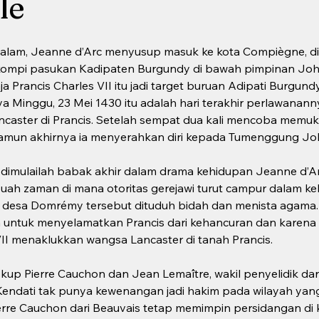
le
alam, Jeanne d’Arc menyusup masuk ke kota Compiègne, di 
kompi pasukan Kadipaten Burgundy di bawah pimpinan Joh
ja Prancis Charles VII itu jadi target buruan Adipati Burgun
a Minggu, 23 Mei 1430 itu adalah hari terakhir perlawanan
ncaster di Prancis. Setelah sempat dua kali mencoba memu
amun akhirnya ia menyerahkan diri kepada Tumenggung Jo
dimulailah babak akhir dalam drama kehidupan Jeanne d’Arc
ah zaman di mana otoritas gerejawi turut campur dalam ke
 desa Domrémy tersebut dituduh bidah dan menista agama
ntuk menyelamatkan Prancis dari kehancuran dan karena it
I menaklukkan wangsa Lancaster di tanah Prancis.      
kup Pierre Cauchon dan Jean Lemaître, wakil penyelidik dar
Kendati tak punya kewenangan jadi hakim pada wilayah yang 
ierre Cauchon dari Beauvais tetap memimpin persidangan di