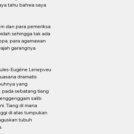
saya tahu bahwa saya 
kim dan para pemeriksa 
idah sehingga tak ada 
ropa, para agamawan 
ajah garangnya 
 Jules-Eugène Lenepveu 
uasana dramatis 
ubuhnya yang 
 pada sebatang tiang 
enggenggam salib 
i. Tiang di mana 
nggi di atas tumpukan 
nguskan tubuh 
.