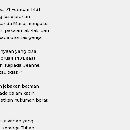
, 21 Februari 1431 
g keseluruhan 
Bunda Maria, mengaku 
 pakaian laki-laki dan 
da otoritas gereja.
anyaan yang bisa 
uari 1431, saat 
n. Kepada Jeanne, 
u tidak?”  
n jebakan batman. 
ada dalam kasih 
apatkan hukuman berat 
n jawaban yang 
a, semoga Tuhan 