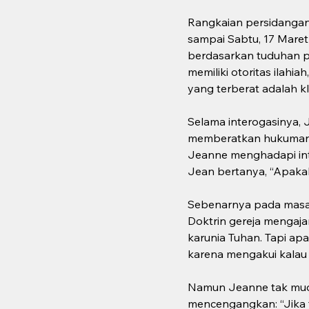
Rangkaian persidangan 
sampai Sabtu, 17 Mare
berdasarkan tuduhan p
memiliki otoritas ilahi
yang terberat adalah k
Selama interogasinya, 
memberatkan hukumannya
Jeanne menghadapi int
Jean bertanya, “Apakah
Sebenarnya pada masa 
Doktrin gereja mengaja
karunia Tuhan. Tapi ap
karena mengakui kalau 
Namun Jeanne tak muda
mencengangkan: “Jika 