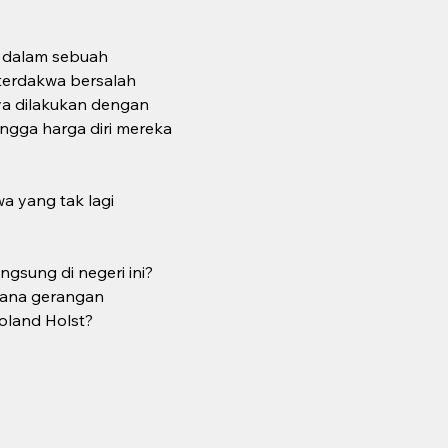
m dalam sebuah 
terdakwa bersalah 
a dilakukan dengan 
gga harga diri mereka 
a yang tak lagi 
sung di negeri ini? 
mana gerangan 
oland Holst?