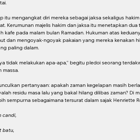
ai.
 itu mengangkat diri mereka sebagai jaksa sekaligus haki
at. Kerumunan majelis hakim dan jaksa itu menetapkan dua 
ah kafe pada malam bulan Ramadan. Hukuman atas keduany
aut dan mengoyak-ngoyak pakaian yang mereka kenakan hin
ang paling dalam.
ya tidak melakukan apa-apa,” begitu pledoi seorang terdakw
m massa.
nculkan pertanyaan: apakah zaman kegelapan masih berlang
alah residu masa lalu yang bakal hilang dilibas zaman? Di 
ih sempurna sebagaimana tersurat dalam sajak Henriette R
 candi,
 batu,