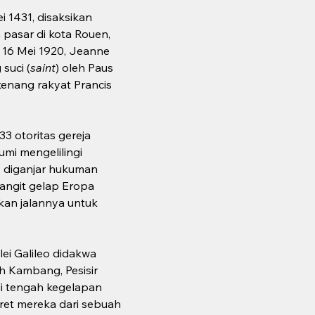
 1431, disaksikan 
pasar di kota Rouen, 
 16 Mei 1920, Jeanne 
suci (
saint
) oleh Paus 
kenang rakyat Prancis 
3 otoritas gereja 
mi mengelilingi 
o diganjar hukuman 
langit gelap Eropa 
kan jalannya untuk 
ei Galileo didakwa 
h Kambang, Pesisir 
i tengah kegelapan 
ret mereka dari sebuah 