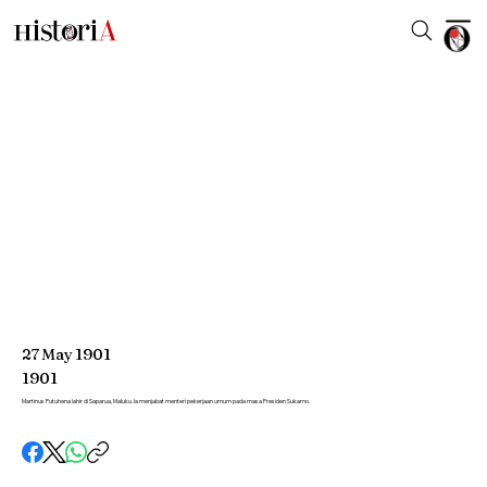
27
May
1901
1901
Martinus Putuhena lahir di Saparua, Maluku. Ia menjabat menteri pekerjaan umum pada masa Presiden Sukarno.