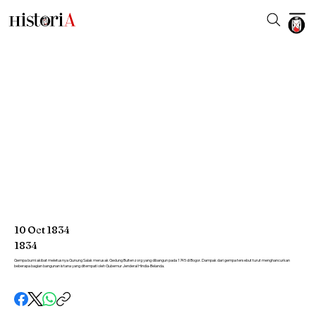
10
Oct
1834
1834
Gempa bumi akibat meletusnya Gunung Salak merusak Gedung Buitenzorg yang dibangun pada 1745 di Bogor. Dampak dari gempa tersebut turut menghancurkan
beberapa bagian bangunan istana yang ditempati oleh Gubernur Jenderal Hindia-Belanda.