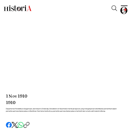
1
Nov
1910
1910
Departemen Pendidikan, Keagamaan, dan Industri (Onderwijs, Eeredienst en Nijverheid) membuat laporan yang menganjurkan keterlibatan pemerintah dalam
pemeriksaan kesehatan pelacur dihentikan. Dan tahun berikutnya, pemeriksaan kesehatan pelacur berhenti dan rumah sakit kelamin ditutup.