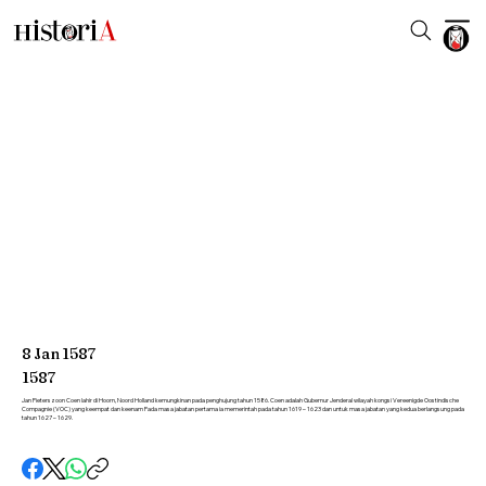
8
Jan
1587
1587
Jan Pieterszoon Coen lahir di Hoorn, Noord Holland kemungkinan pada penghujung tahun 1586. Coen adalah Gubernur Jenderal wilayah kongsi Vereenigde Oostindische
Compagnie (VOC) yang keempat dan keenam Pada masa jabatan pertama ia memerintah pada tahun 1619 – 1623 dan untuk masa jabatan yang kedua berlangsung pada
tahun 1627 – 1629.