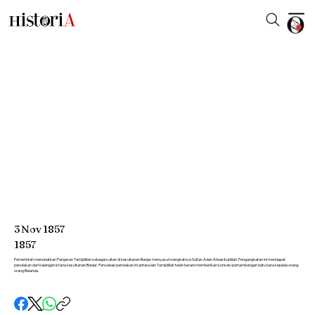
3
Nov
1857
1857
Pemerintah menobatkan Pangeran Tamjidillah sebagai sultan di kesultanan Banjar menyusul mangkatnya Sultan Adan Alwasikubillah. Pengangkatan ini mendapat
penolakan dari kalangan istana kesultanan Banjar. Penyebab penolakan ini antara lain Tamjidillah telah berani memberikan konsesi pertambangan batu bara kepada orang-
orang Belanda.