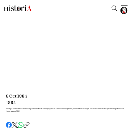
8
Oct
1884
1884
Haji Agus Salim lahir di Koto Gadang, Sumatra Barat. Tokoh pergerakan kemerdekaan, diplomat, dan menteri luar negeri. The Grand Old Man ditetapkan sebagai Pahlawan
Nasional pada 1961.