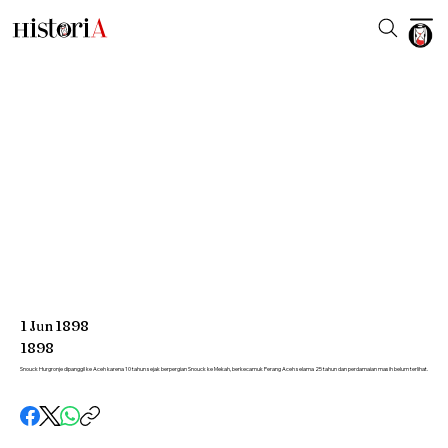
1
Jun
1898
1898
Snouck Hurgronje dipanggil ke Aceh karena 10 tahun sejak berpergian Snouck ke Mekah, berkecamuk Perang Aceh selama 25 tahun dan perdamaian masih belum terlihat.