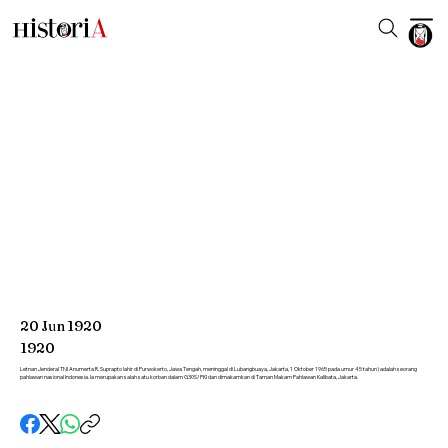
20
Jun
1920
1920
Letnan Jenderal TNI Anumerta R. Suprapto lahir di Purwokerto, Jawa Tengah, meninggal di Lubangbuaya, Jakarta, 1 Oktober 1965 pada umur 45 tahun) adalah seorang
pahlawan nasional Indonesia. Ia merupakan salah satu korban dalam G30S/PKI dan dimakamkan di Taman Makam Pahlawan Kalibata, Jakarta.