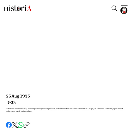
23
Aug
1923
1923
Siti Hartinah lahir di Surakarta, Jawa Tengah. Sebagai seorang kejawen, Ibu Tien Soeharto punya kebiasaan membuat sesajen, terutama saat-saat hatinya galau seperti
ketika suaminya tak kunjung pulang.