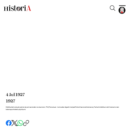
4
Jul
1927
1927
Didirikanlah sebuah partai rakyat nasionalis revolusioner , PNI (Persatuan - kemudian diganti menjadi Partai Nasional Indonesia), Partai ini didirikan oleh Soekarno dan
beberapa intelektual pribumi.