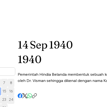
14
Sep
1940
1940
Pemerintah Hindia Belanda membentuk sebuah ko
oleh Dr. Visman sehingga dikenal dengan nama Ko
7
8
15
16
23
24