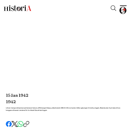
15
Jan
1942
1942
Untuk mengoordinasikan pertahanan Sekutu di Rintangan Malaya, dibentuklah ABDACOM, komando militer gabungan Amerika, Inggris, Belanda dan Australia di Asia
tenggara di bawah Jenderal Sir Archibald Wavell dari Inggris.