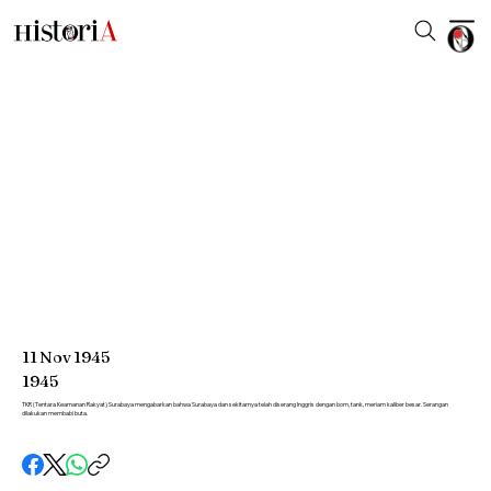
11
Nov
1945
1945
TKR (Tentara Keamanan Rakyat) Surabaya mengabarkan bahwa Surabaya dan sekitarnya telah diserang Inggris dengan bom, tank, meriam kaliber besar. Serangan
dilakukan membabi buta.