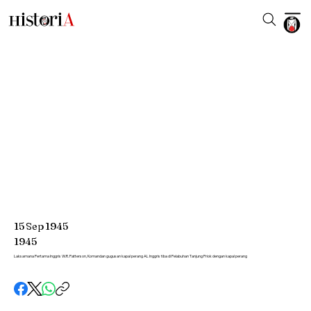
15
Sep
1945
1945
Laksamana Pertama Inggris W.R. Patterson, Komandan gugusan kapal perang AL Inggris tiba di Pelabuhan Tanjung Priok dengan kapal perang