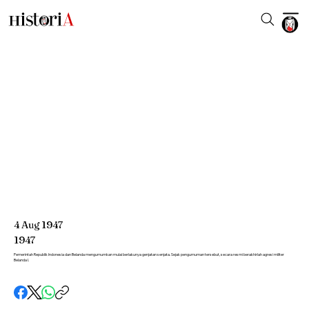
4
Aug
1947
1947
Pemerintah Republik Indonesia dan Belanda mengumumkan mulai berlakunya genjatan senjata. Sejak pengumuman tersebut, secara resmi berakhirlah agresi militer
Belanda I.