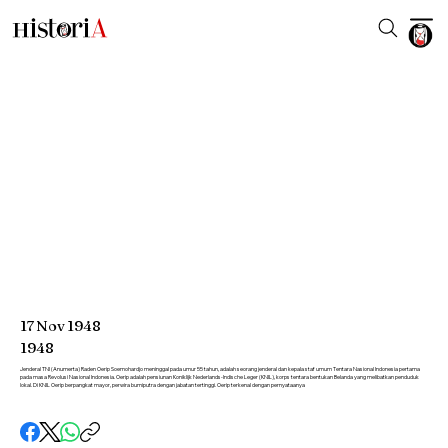
17
Nov
1948
1948
Jenderal TNI (Anumerta) Raden Oerip Soemohardjo meninggal pada umur 55 tahun, adalah seorang jenderal dan kepala staf umum Tentara Nasional Indonesia pertama
pada masa Revolusi Nasional Indonesia. Oerip adalah pensiunan Koniklijk Nederlands-Indische Leger (KNIL), korps tentara bentukan Belanda yang melibatkan penduduk
lokal. Di KNIL Oerip berpangkat mayor, perwira bumiputra dengan jabatan tertinggi. Oerip terkenal dengan pernyataanya