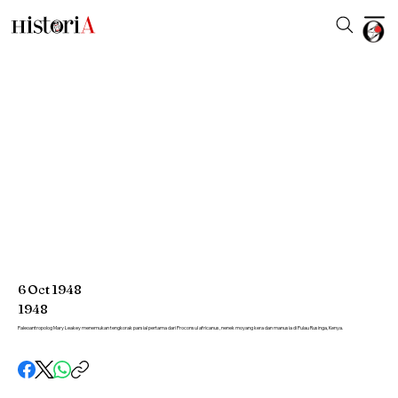
6
Oct
1948
1948
Paleoantropolog Mary Leakey menemukan tengkorak parsial pertama dari Proconsul africanus, nenek moyang kera dan manusia di Pulau Rusinga, Kenya.