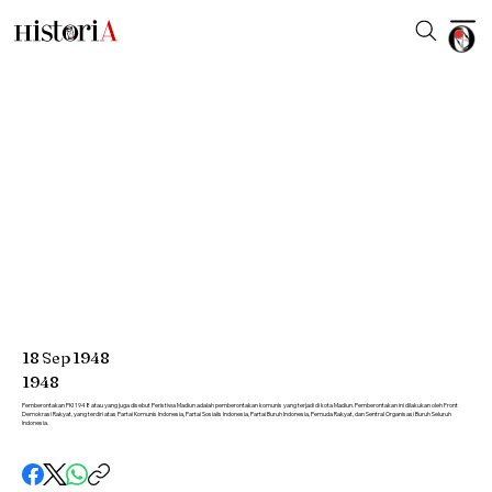
18
Sep
1948
1948
Pemberontakan PKI 1948 atau yang juga disebut Peristiwa Madiun adalah pemberontakan komunis yang terjadi di kota Madiun. Pemberontakan ini dilakukan oleh Front
Demokrasi Rakyat, yang terdiri atas Partai Komunis Indonesia, Partai Sosialis Indonesia, Partai Buruh Indonesia, Pemuda Rakyat, dan Sentral Organisasi Buruh Seluruh
Indonesia.