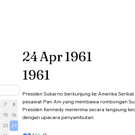
24
Apr
1961
1961
Presiden Sukarno berkunjung ke Amerika Serikat. 
pesawat Pan Am yang membawa rombongan Suk
7
8
Presiden Kennedy menerima secara langsung ke
15
16
dengan upacara penyambutan.
23
24