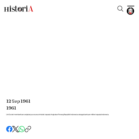
12
Sep
1961
1961
Uni Soviet memberikan senjatanya secara simbolis kepada Angkatan Perang Republik Indonesia sebagai bantuan militer kepada Indonesia.