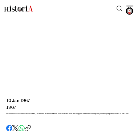
10
Jan
1967
1967
Setelah Pidato Nawaksara ditolak MPRS, Sukarno resmi diberhentikan. Jadi tahanan rumah dan tinggal di Wisma Yaso sampai nyawa menjemputnya pada 21 Juni 1970.