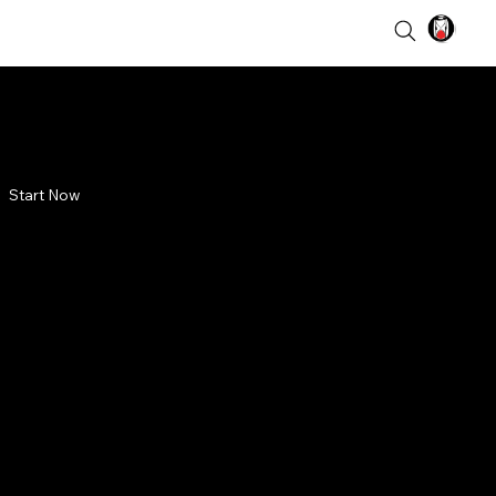
Start Now
ng Ibukota
aan
da?
li diajukan jadi ibukota
 sempat diusulkan jadi ibukota