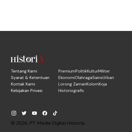
Tentang Kami
Premium
Politik
Kultur
Militer
Syarat & Ketentuan
Ekonomi
Olahraga
Sains
Urban
Kontak Kami
Lorong Zaman
Kolom
Koja
Kebijakan Privasi
Historiografis
© 2026, PT. Media Digital Historia.