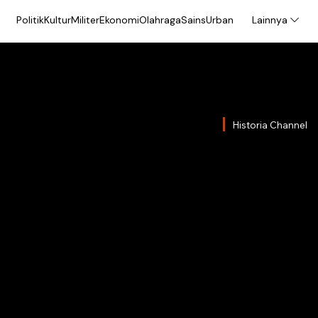
Politik
Kultur
Militer
Ekonomi
Olahraga
Sains
Urban
Lainnya
Historia Channel
Bandu
Keraj
Belan
Tidak hanya dua ka
kolonial, Bandung