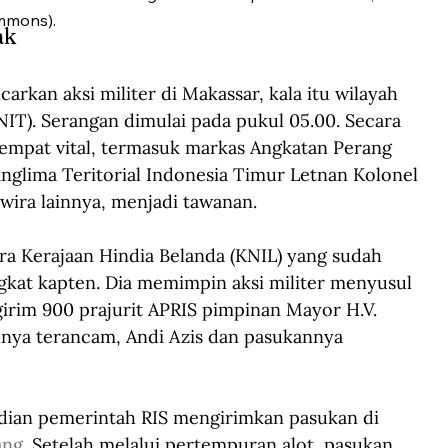
mmons).
ak 
rkan aksi militer di Makassar, kala itu wilayah 
NIT). Serangan dimulai pada pukul 05.00. Secara 
mpat vital, termasuk markas Angkatan Perang 
anglima Teritorial Indonesia Timur Letnan Kolonel 
wira lainnya, menjadi tawanan.  
ra Kerajaan Hindia Belanda (KNIL) yang sudah 
kat kapten. Dia memimpin aksi militer menyusul 
rim 900 prajurit APRIS pimpinan Mayor H.V. 
nya terancam, Andi Azis dan pasukannya 
udian pemerintah RIS mengirimkan pasukan di 
ang
. Setelah melalui pertempuran alot, pasukan 