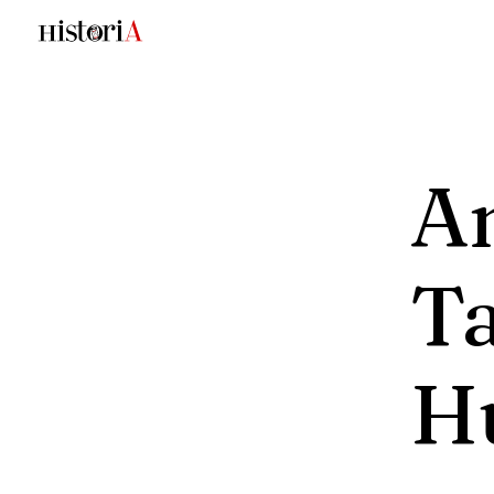
An
T
H