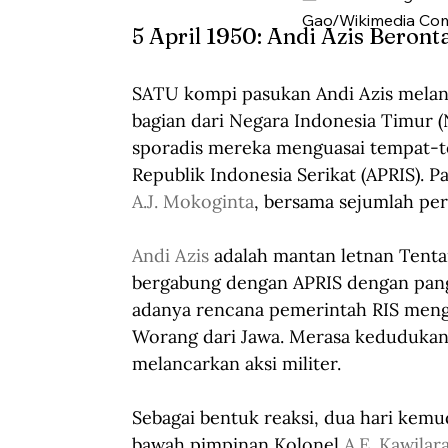
Gao/Wikimedia Co
5 April 1950: Andi Azis Beront
SATU kompi pasukan Andi Azis melanca
bagian dari Negara Indonesia Timur (
sporadis mereka menguasai tempat-te
Republik Indonesia Serikat (APRIS). P
A.J. Mokoginta
, bersama sejumlah per
Andi Azis
 adalah mantan letnan Tenta
bergabung dengan APRIS dengan pang
adanya rencana pemerintah RIS mengi
Worang dari Jawa. Merasa kedudukan
melancarkan aksi militer.  
Sebagai bentuk reaksi, dua hari kem
bawah pimpinan Kolonel 
A.E. Kawilar