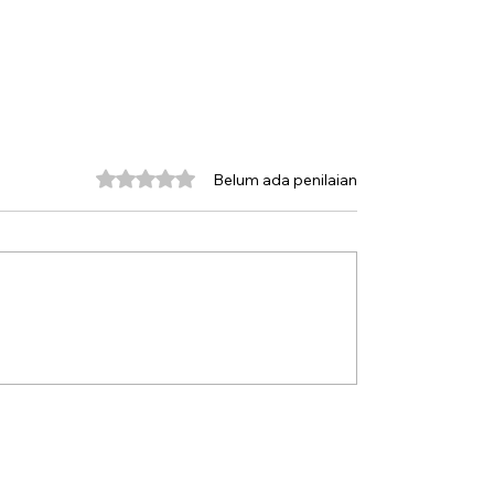
Dinilai 0 dari 5 bintang.
Belum ada penilaian
 Gunung Kawi
Merangkai Sejarah Ba
Bunga