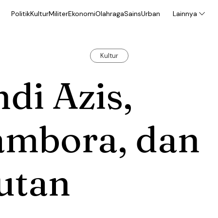
Politik
Kultur
Militer
Ekonomi
Olahraga
Sains
Urban
Lainnya
Kultur
di Azis,
ambora, dan
utan