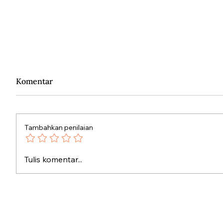
Komentar
Tambahkan penilaian
Misteri
Silang Sengkarut Perjalanan
Tulis komentar...
Pulang Odysseus